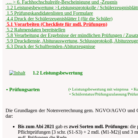
… > 6. Fachhochschulreife-Bescheinigung und -Zeugnis
1.2 Leistungsbewertung >Leistungsprotokolle / Schülerzeugnisblätt
1.5 Prüfungskandidatenlisten und Formulare
4.4 Druck der Schülerzeugnisblätter I (für die Schüler)
5.1 Vorarbeiten (Checkliste für mdl. Prüfungen)
5.2 Rahmendaten bereitstellen
5.8 Verarbeitung der Ergebnisse der mündlichen Prüfungen / Zusa
5.9 Druckdienste, Abiturauswertung, Schlussprotokoll, Abiturzeug
6.3 Druck der Schulfremden-Abiturzeugnisse
1.2 Leistungsbewertung
• Prüfungsarten
(• Leistungsbewertung mit winprosa • K
• Schülerstatus/Prüfungszulassung/Prüf
Die Grundlagen der Notenverrechnung gem. NGVO/AGVO und 
dar:
Bis zum Abi 2021
gab es
zwei Sorten mdl. Prüfungen
: die
Pflichtprüfungen [3 schr. (S1-S3) + 2 mdl. (M1-M2)] und 3 
mdl.
Prüfungen die Rede.