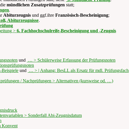
 die
mündlichen Zusatzprüfungen
statt;
ungen
.
hr
Abiturzeugnis
und ggf.ihre
Französisch-Bescheinigung
;
oll, Abiturzeugnisse
.
rüfung
beitung >
6. Fachhochschulreife-Bescheinigung und -Zeugnis
fungsnoten
und
… > Schülerweise Erfassung der Prüfungsnoten
tionsprüfungsnoten
-Beispiele
und
… > | Anhang: BesLL als Ersatz für mdl. Prüfungsfach
zprüfungen / Nachprüfungen > Alternativen (kursweise od. …)
gnisdruck
temvariablen > Sonderfall Abi-Zeugnisdatum
n
m Konvent