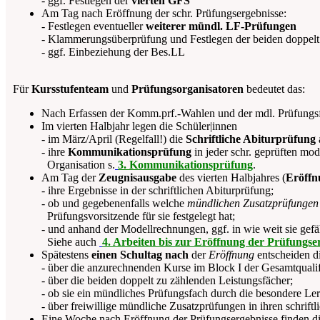
- ggf. Festlegen der
vierten GFS
Am Tag nach Eröffnung der schr. Prüfungsergebnisse:
- Festlegen eventueller
weiterer mündl. LF-Prüfungen
- Klammerungsüberprüfung und Festlegen der beiden doppel
- ggf. Einbeziehung der Bes.LL
Für
Kursstufenteam
und
Prüfungsorganisatoren
bedeutet das:
Nach Erfassen der Komm.prf.-Wahlen und der mdl. Prüfungsfa
Im vierten Halbjahr legen die Schüler|innen
- im März/April (Regelfall!) die
Schriftliche Abiturprüfung
- ihre
Kommunikationsprüfung
in jeder schr. geprüften mo
Organisation s.
3. Kommunikationsprüfung
.
Am Tag der
Zeugnisausgabe
des vierten Halbjahres (
Eröffn
- ihre Ergebnisse in der schriftlichen Abiturprüfung;
- ob und gegebenenfalls welche
mündlichen Zusatzprüfungen
Prüfungsvorsitzende für sie festgelegt hat;
- und anhand der Modellrechnungen, ggf. in wie weit sie gefä
Siehe auch
4. Arbeiten bis zur Eröffnung der Prüfungse
Spätestens
einen Schultag nach
der
Eröffnung
entscheiden d
- über die anzurechnenden Kurse im Block I der Gesamtquali
- über die beiden doppelt zu zählenden Leistungsfächer;
- ob sie ein mündliches Prüfungsfach durch die besondere Ler
- über freiwillige mündliche Zusatzprüfungen in ihren schrift
Eine Woche nach Eröffnung der Prüfungsergebnisse finden di