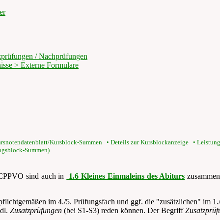
er
tzprüfungen / Nachprüfungen
nisse > Externe Formulare
ursnotendatenblatt/Kursblock-Summen • Deteils zur Kursblockanzeige • Leistungs
ungsblock-Summen)
CPPVO sind auch in
1.6 Kleines Einmaleins des Abiturs
zusammenge
 pflichtgemäßen im 4./5. Prüfungsfach und ggf. die "zusätzlichen" im 1
mdl.
Zusatzprüfungen
(bei S1-S3) reden können. Der Begriff
Zusatzprüf