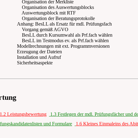
Organisation der Merkliste
Organisation des Auswertungsblocks
Auswertungsblock mit RTF
Organisation der Beratungsprotokolle
Anhang: BesLL als Ersatz für mdl. Prüfungsfach
Vorgang gemäß AGVO
BesLL durch Kursumwahl als Prf.fach wählen
BesLL im Testmodus ev. als Prf.fach wählen
Modellrechnungen mit ext. Programmversionen
Erzeugung der Dateien
Installation und Aufruf
Sicherheitsaspekte
rtung
1.2 Leistungsbewertung
1.3 Festlegen der mdl. Prüfungsfächer und 
üfungskandidatenlisten und Formulare
1.6 Kleines Einmaleins des Abit