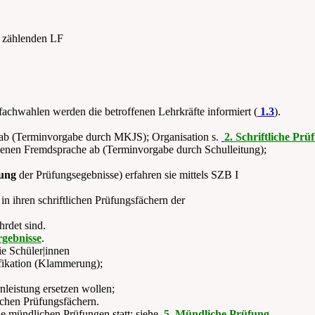
t zählenden LF
chwahlen werden die betroffenen Lehrkräfte informiert (
1.3
).
ab (Terminvorgabe durch MKJS); Organisation s.
2. Schriftliche Prü
denen Fremdsprache ab (Terminvorgabe durch Schulleitung);
ung
der Prüfungsegebnisse) erfahren sie mittels SZB I
in ihren schriftlichen Prüfungsfächern der
hrdet sind.
rgebnisse
.
ie Schüler|innen
fikation (Klammerung);
nleistung ersetzen wollen;
lichen Prüfungsfächern.
e mündlichen Prüfungen statt; siehe
5. Mündliche Prüfung
.