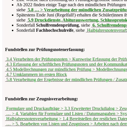
Ab 2022 finden einige Tage nach den mündlichen Prüfungen
siehe
5.8 … > Verarbeitung der mündlichen Zusatzprüf
Spätestens Ende Juni (Regelfall!) erhalten die Schüler|innen i
siehe
5.9 Druckdienste, Abiturauswertung, Schlussprotok
Sonderfall
Schulfremdenprüfung
, siehe
6. Schulfremdenp
Sonderfall
Fachhochschulreife
, siehe
Halbjahresnotenverar
Fundstellen zur Prüfungsnotenerfassung:
3.4 Verarbeiten der Prüfungsnoten > Kursweise Erfassung der Prü
4.3 Erfassung der schriftlichen Prüfungsnoten und der Kommunika
4.5 Modellrechnungen zur mündlichen Prüfung > Modellrechnungs
4.7 Umklammern im ersten Block
5.8 Verarbeitung der Ergebnisse der mündlichen Prüfungen / Zusat
Fundstellen zur Zeugnisverarbeitung:
Formulare und Druckaufträge > 3.3 Erweiterter Druckdialog > Zeu
… > 4. Variablen für Formulare und Listen / Datumsangaben > Sys
Halbjahresnotenverarbeitung > 1.4 Bereitstellen der restlichen Date
… > 5. Bearbeiten von Listen und Zeugnissen > Arbeiten nach de