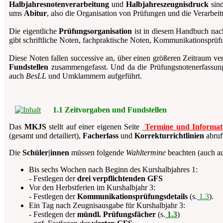
Halbjahresnotenverarbeitung
und
Halbjahreszeugnisdruck
sin
ums
Abitur
, also die Organisation von Prüfungen und die Verarbei
Die eigentliche
Prüfungsorganisation
ist in diesem Handbuch nach
gibt schriftliche Noten, fachpraktische Noten, Kommunikationsprü
Diese Noten fallen successive an, über einen größeren Zeitraum ver
Fundstellen
zusammengefasst. Und da die Prüfungsnotenerfassung 
auch
BesLL
und Umklammern aufgeführt.
1.1 Zeitvorgaben und Fundstellen
Das
MKJS
stellt auf einer eigenen Seite
Termine und Informat
(gesamt und detailiert),
Facherlass
und
Korrekturrichtlinien
abruf
Die
Schüler|innen
müssen folgende
Wahltermine
beachten (auch au
Bis sechs Wochen nach Beginn des Kurshalbjahres 1:
- Festlegen der
drei verpflichtenden GFS
Vor den Herbstferien im Kurshalbjahr 3:
- Festlegen der
Kommunikationsprüfungsdetails
(s.
1.3
).
Ein Tag nach Zeugnisausgabe für Kurshalbjahr 3:
- Festlegen der
mündl. Prüfungsfächer
(s.
1.3
)